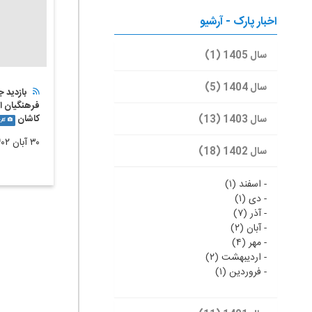
اخبار پارک - آرشیو
سال 1405 (1)
سال 1404 (5)
بازدید 
فرهنگیان از
سال 1403 (13)
کاشان
گالر
۳۰ آبان ۱۴۰۲
سال 1402 (18)
-
اسفند (۱)
-
دی (۱)
-
آذر (۷)
-
آبان (۲)
-
مهر (۴)
-
اردیبهشت (۲)
-
فروردین (۱)